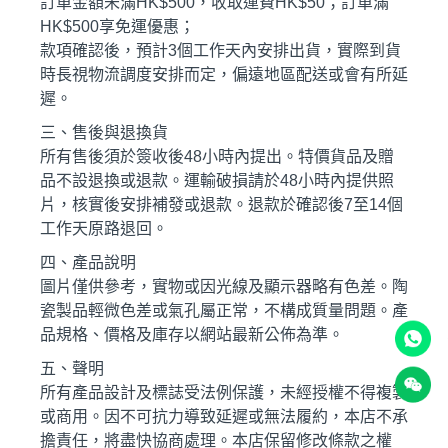
訂單金額未滿HK$500，收取運費HK$50；訂單滿
HK$500享免運優惠；
款項確認後，預計3個工作天內安排出貨，實際到貨
時長視物流調度安排而定，偏遠地區配送或會有所延
遲。
三、售後與退換貨
所有售後須於簽收後48小時內提出。特價貨品及贈
品不設退換或退款。運輸破損請於48小時內提供照
片，核實後安排補發或退款。退款於確認後7至14個
工作天原路退回。
四、產品說明
圖片僅供參考，實物或因光線及顯示器略有色差。陶
瓷製品輕微色差或氣孔屬正常，不構成質量問題。產
品規格、價格及庫存以網站最新公佈為準。
五、聲明
所有產品設計及標誌受法例保護，未經授權不得複製
或商用。因不可抗力導致延遲或無法履約，本店不承
擔責任，將盡快協商處理。本店保留修改條款之權