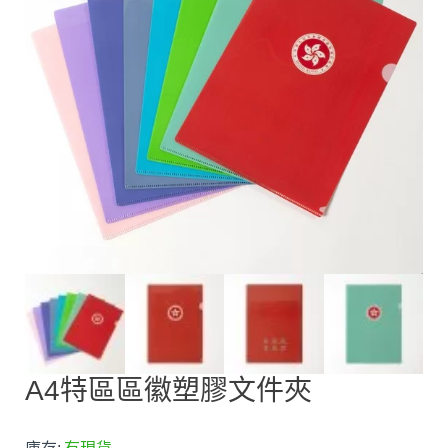
A4特區區徽塑膠文件夾