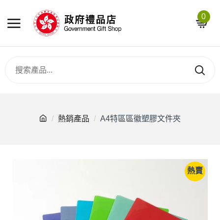
0
熱銷產品
A4特區區徽塑膠文件夾
熱賣