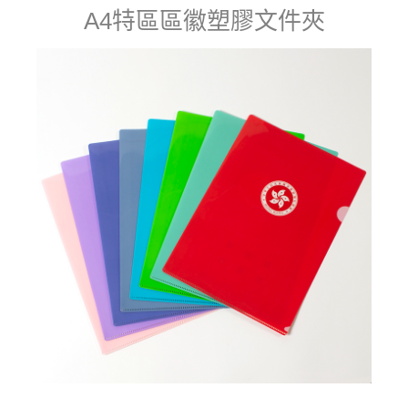
A4特區區徽塑膠文件夾