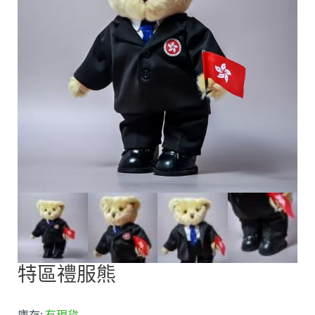
特區禮服熊